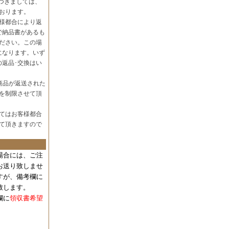
つきましては、
おります。
様都合により返
で納品書があるも
ださい。この場
になります。いず
の返品･交換はい
商品が返送された
を制限させて頂
てはお客様都合
て頂きますので
場合には、
ご注
お送り致しませ
すが、備考欄に
致します。
欄に
領収書希望