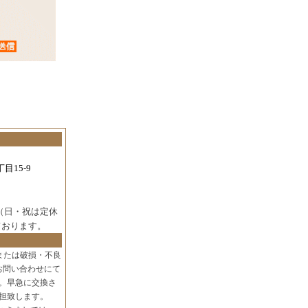
目15-9
（日・祝は定休
ております。
または破損・不良
お問い合わせにて
。早急に交換さ
担致します。