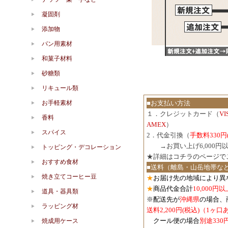
凝固剤
添加物
パン用素材
和菓子材料
砂糖類
リキュール類
お手軽素材
■お支払い方法
１．クレジットカード（
V
香料
AMEX
）
スパイス
2．代金引換（
手数料330円
３．
→お買い上げ6,000
トッピング・デコレーション
★詳細は
コチラのページで
おすすめ食材
■送料（離島・山岳地帯な
焼き立てコーヒー豆
★
お届け先の地域により異
★
商品代金合計
10,000
道具・器具類
※配送先が
沖縄県
の場合、
ラッピング材
送料2,200円(税込)（1ヶ
クール便の場合
別途330
焼成用ケース