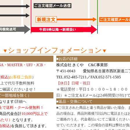
ショップインフォメーション
▼
▼
■お店の詳細
ISA・MASTER・UFJ・JCB・
株式会社 きくや C&C事業部
〒451-0043 愛知県名古屋市西区新道二丁
(税込)
お客様ご負担
）
TEL.052-485-7211／FAX.052-571-1505
円以上で代引手数料無料
【休日】日曜・祝日
ご確認
くださいませ！
★
電話受付：平日１０：００～１８：００
ど一部地域を除く）
日）
★
ご注文＆Eメールは24時間受け付け
なります/
詳細へ
■返品・交換について
円以上で送料・クール便無料！
■
ご注文された商品と違う商品が届いた場合、
商品代金合計
10,000円以上で
品の場合は、商品到着後7日以内に電話または
ご連絡のうえ、代金着払いにてご返送ください
口あたり）
となります。
せていただきます。この場合の送料は弊社が負
円(税込)
を負担して頂きます。