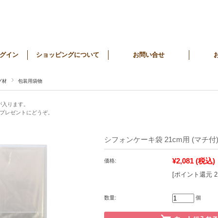
グイン
ショッピングについて
お問い合せ
グ材
包装用袋物
が入ります。
プレゼントにどうぞ。
シフォンケーキ袋 21cm用 (マチ付)
¥2,081
(税込)
価格:
[ポイント還元 
数量:
個