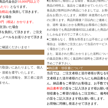
■
お客様のご都合による場合 、食品及び飲料に
商品代金合計
10,000円以上で
商品の特性上、返品をご遠慮させていただいて
あたり）
となります。
食品及び飲料以外の商品につきましては、お客
円
(税込)
を負担して頂きます。
品をお受けいたします。未開封･未使用のもの
する場合
のに限ります。商品到着後７日以内にご連絡く
0円（税込）かかります。
合、送料･返金にかかる費用はお客様のご負担
注文頂いた場合
れの場合でも商品到着後8日以上経過した商品
料を負担して頂きます。ご注文
たしかねますのでご了承ください。
しメールをお送りさせて頂きま
■
ご連絡もなく、受取を拒否または不在により
場合は、以後のご注文において当店のサービス
ご確認
くださいませ！
く場合がございます。
また、返送された際にかかりました送料につい
の返品交換と同じく返品時の送料をご請求させ
予めご了承下さい。
の取扱いにあたりまして、個人
■納品書・領収書について
・規範を遵守いたします。
当店では、ご注文者様と送付者様が異なる
いた個人情報を、第三者に提供
文者様また送付者様のどちらにも納品書を
ません。
ん。納品書をご希望のお客様は、お手数で
納品書希望
の旨をご記入頂きます様お願い
領収書をご希望の場合もご注文時に、備考
の旨をご記入頂きます様お願い致します。
お荷物に同梱し発送させて頂きます。