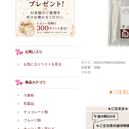
お気に入り
サイズ：W215×H460×D200mm
お気に入りリストを見る
内容量：50枚
マチ付
商品カテゴリ
★ご注文
小麦粉
乳製品
チョコレート類
フルーツ類
ナッツ・栗・芋など