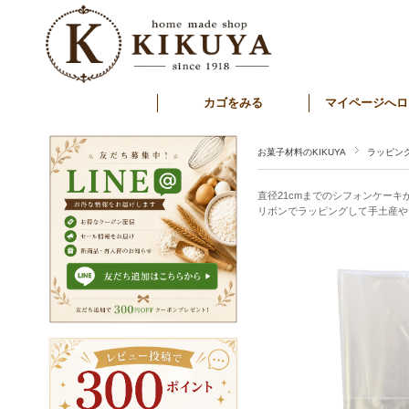
カゴをみる
マイページへロ
お菓子材料のKIKUYA
ラッピン
直径21cmまでのシフォンケーキ
リボンでラッピングして手土産や