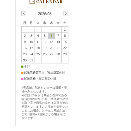
2026/08
日
月
火
水
木
金
土
1
2
3
4
5
6
7
8
9
10
11
12
13
14
15
16
17
18
19
20
21
22
23
24
25
26
27
28
29
30
31
■
今日
■
配送業務営業日・実店舗定休日
■
配送業務・実店舗定休日
★実店舗、配送センターは日曜・祝
日休みとなります。
★発送日の目安は商品が在庫である
場合は最短翌日出荷、受注発注品や
お取り寄せ商品の場合は入荷次第の
発送となります。ご注文が集中いた
しました場合、お手元に商品が届く
まで1週間～2週間かかる場合もご
ざいます。