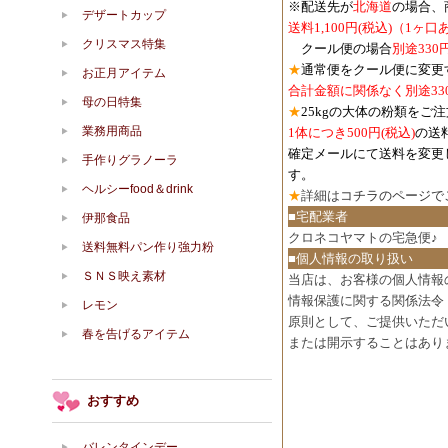
※配送先が
北海道
の場合、
デザートカップ
送料1,100円
(税込)
（1ヶ口
クリスマス特集
クール便の場合
別途330
★
通常便をクール便に変更
お正月アイテム
合計金額に関係なく別途33
母の日特集
★
25kgの大体の粉類をご
業務用商品
1体につき500円
(税込)
の送
確定メールにて送料を変更
手作りグラノーラ
す。
ヘルシーfood＆drink
★
詳細は
コチラのページで
■宅配業者
伊那食品
クロネコヤマトの宅急便♪
送料無料パン作り強力粉
■個人情報の取り扱い
ＳＮＳ映え素材
当店は、お客様の個人情報
情報保護に関する関係法令
レモン
原則として、ご提供いただ
春を告げるアイテム
または開示することはあり
おすすめ
バレンタインデー