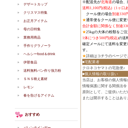
※配送先が
北海道
の場合、
デザートカップ
送料1,100円
(税込)
（1ヶ口
クリスマス特集
クール便の場合
別途330
★
通常便をクール便に変更
お正月アイテム
合計金額に関係なく別途33
母の日特集
★
25kgの大体の粉類をご
業務用商品
1体につき500円
(税込)
の送
確定メールにて送料を変更
手作りグラノーラ
す。
ヘルシーfood＆drink
★
詳細は
コチラのページで
■宅配業者
伊那食品
クロネコヤマトの宅急便♪
送料無料パン作り強力粉
■個人情報の取り扱い
ＳＮＳ映え素材
当店は、お客様の個人情報
情報保護に関する関係法令
レモン
原則として、ご提供いただ
春を告げるアイテム
または開示することはあり
おすすめ
バレンタインデー