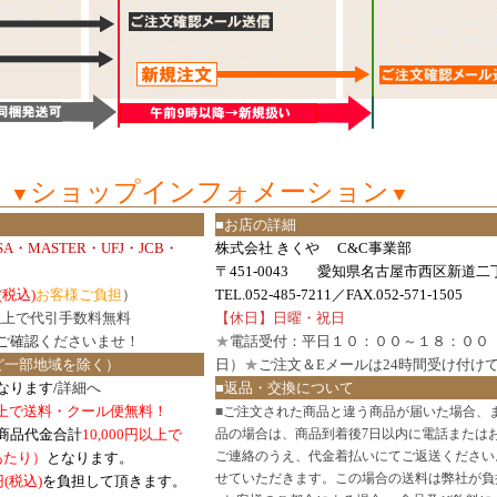
ショップインフォメーション
▼
▼
■お店の詳細
ISA・MASTER・UFJ・JCB・
株式会社 きくや C&C事業部
〒451-0043 愛知県名古屋市西区新道二丁
(税込)
お客様ご負担
）
TEL.052-485-7211／FAX.052-571-1505
円以上で代引手数料無料
【休日】日曜・祝日
ご確認
くださいませ！
★
電話受付：平日１０：００～１８：００
ど一部地域を除く）
日）
★
ご注文＆Eメールは24時間受け付け
なります/
詳細へ
■返品・交換について
円以上で送料・クール便無料！
■
ご注文された商品と違う商品が届いた場合、
商品代金合計
10,000円以上で
品の場合は、商品到着後7日以内に電話または
ご連絡のうえ、代金着払いにてご返送ください
口あたり）
となります。
せていただきます。この場合の送料は弊社が負
円(税込)
を負担して頂きます。