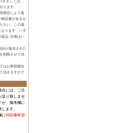
つきましては、
おります。
様都合により返
で納品書があるも
ださい。この場
になります。いず
の返品･交換はい
商品が返送された
を制限させて頂
てはお客様都合
て頂きますので
場合には、
ご注
お送り致しませ
すが、備考欄に
致します。
欄に
領収書希望