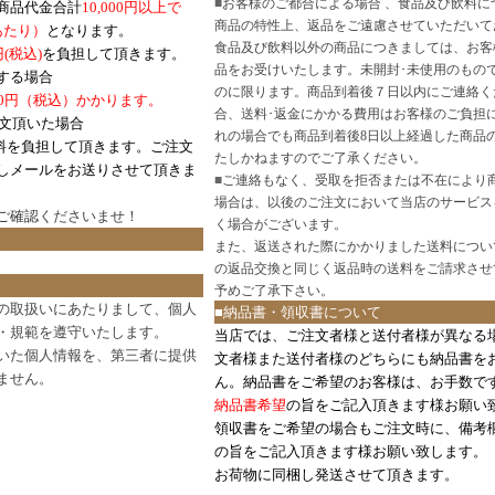
■
お客様のご都合による場合 、食品及び飲料に
商品代金合計
10,000円以上で
商品の特性上、返品をご遠慮させていただいて
あたり）
となります。
食品及び飲料以外の商品につきましては、お客
円
(税込)
を負担して頂きます。
品をお受けいたします。未開封･未使用のもの
する場合
のに限ります。商品到着後７日以内にご連絡く
0円（税込）かかります。
合、送料･返金にかかる費用はお客様のご負担
注文頂いた場合
れの場合でも商品到着後8日以上経過した商品
料を負担して頂きます。ご注文
たしかねますのでご了承ください。
しメールをお送りさせて頂きま
■
ご連絡もなく、受取を拒否または不在により
場合は、以後のご注文において当店のサービス
ご確認
くださいませ！
く場合がございます。
また、返送された際にかかりました送料につい
の返品交換と同じく返品時の送料をご請求させ
予めご了承下さい。
の取扱いにあたりまして、個人
■納品書・領収書について
・規範を遵守いたします。
当店では、ご注文者様と送付者様が異なる
いた個人情報を、第三者に提供
文者様また送付者様のどちらにも納品書を
ません。
ん。納品書をご希望のお客様は、お手数で
納品書希望
の旨をご記入頂きます様お願い
領収書をご希望の場合もご注文時に、備考
の旨をご記入頂きます様お願い致します。
お荷物に同梱し発送させて頂きます。