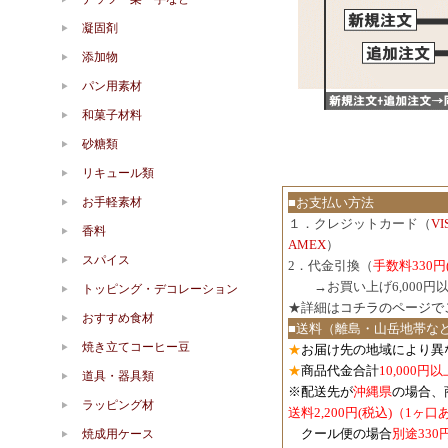
凝固剤
添加物
パン用素材
和菓子材料
砂糖類
リキュール類
お手軽素材
■お支払い方法
１．クレジットカード（
V
香料
AMEX
）
スパイス
2．代金引換（
手数料330円
３．
→お買い上げ6,000
トッピング・デコレーション
★詳細は
コチラのページで
おすすめ食材
■送料（離島・山岳地帯な
焼き立てコーヒー豆
★
お届け先の地域により異
★
商品代金合計
10,000
道具・器具類
※配送先が
沖縄県
の場合、
ラッピング材
送料2,200円(税込)（1ヶ
クール便の場合
別途330
焼成用ケース