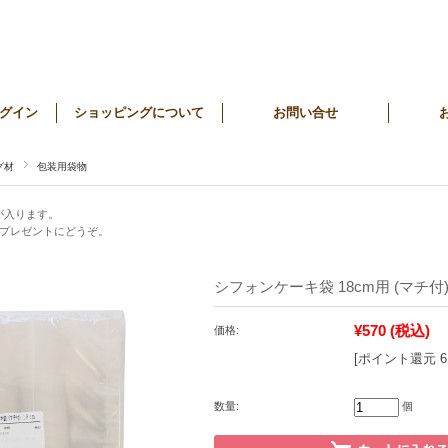
グイン
ショッピングについて
お問い合せ
グ材
包装用袋物
が入ります。
プレゼントにどうぞ。
シフォンケーキ袋 18cm用 (マチ付)
¥570
(税込)
価格:
[ポイント還元 
数量:
個