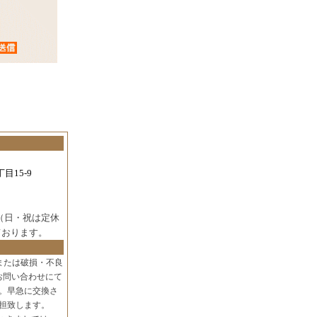
目15-9
（日・祝は定休
ております。
または破損・不良
お問い合わせにて
。早急に交換さ
担致します。