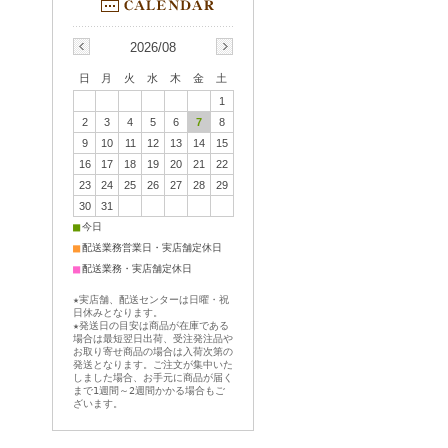
2026/08
日
月
火
水
木
金
土
1
2
3
4
5
6
7
8
9
10
11
12
13
14
15
16
17
18
19
20
21
22
23
24
25
26
27
28
29
30
31
■
今日
■
配送業務営業日・実店舗定休日
■
配送業務・実店舗定休日
★実店舗、配送センターは日曜・祝
日休みとなります。
★発送日の目安は商品が在庫である
場合は最短翌日出荷、受注発注品や
お取り寄せ商品の場合は入荷次第の
発送となります。ご注文が集中いた
しました場合、お手元に商品が届く
まで1週間～2週間かかる場合もご
ざいます。