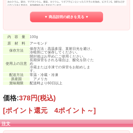
▼ 商品説明の続きを見る ▼
皮つきの生アーモンドを国内工場で脱皮・カットしています。
内 容 量
100g
程よい歯触りとアーモンドの風味がバランスよく、定番のクッキーはもちろん
ローストしてアイスクリームやクレープのトッピングに。
原 材 料
アーモンド
チョコレートと絡めてロシェに。炒め物などのお料理にも。
保存方法：高温多湿、直射日光を避け、
保存方法
冷暗所にて保存してください。
開封後はお早めにご使用ください。
長期保管をされる場合は、酸化を防ぐた
使用上の注意
め
冷蔵または冷凍での保管をお勧めしま
す。
配送方法
常温・冷蔵・冷凍
原産国
アメリカ
賞味期限
配送時より60日以上
価格:
378円
(税込)
[ポイント還元 4ポイント～]
注文