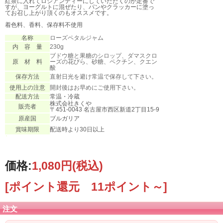
紅茶に入れてロシアンティーにしていただくのが定番で
すが、ヨーグルトに混ぜたり、パンやクラッカーに塗っ
てお召し上がり頂くのもオススメです。
着色料、香料、保存料不使用
名称
ローズペタルジャム
内 容 量
230g
ブドウ糖と果糖のシロップ、ダマスクロ
原 材 料
ーズの花びら、砂糖、ペクチン、クエン
酸
保存方法
直射日光を避け常温で保存して下さい。
使用上の注意
開封後はお早めにご使用下さい。
配送方法
常温・冷蔵
株式会社きくや
販売者
〒451-0043 名古屋市西区新道2丁目15-9
原産国
ブルガリア
賞味期限
配送時より30日以上
価格:
1,080円
(税込)
[ポイント還元 11ポイント～]
注文