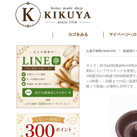
カゴをみる
マイページへロ
お菓子材料のKIKUYA
焼成用ケ
サイズ：内寸φ100(底φ84)×H35(
割れにくいプラスチックを使用し
190度15分の焼成で約50回使用
＋190度～－20度までの広い温
軽くて取扱いが便利と評判です。