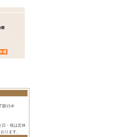
目15-9
（日・祝は定休
ております。