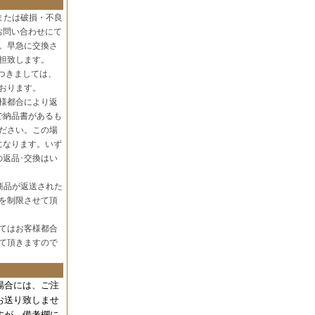
または破損・不良
お問い合わせにて
。早急に交換さ
担致します。
つきましては、
おります。
様都合により返
で納品書があるも
ださい。この場
になります。いず
の返品･交換はい
商品が返送された
を制限させて頂
てはお客様都合
て頂きますので
場合には、
ご注
お送り致しませ
すが、備考欄に