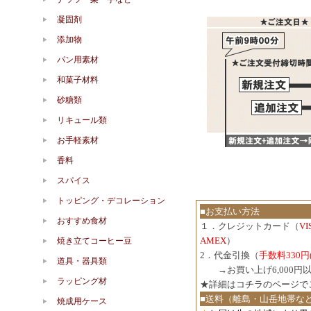
凝固剤
添加物
パン用素材
和菓子材料
砂糖類
リキュール類
お手軽素材
香料
スパイス
トッピング・デコレーション
■お支払い方法
おすすめ食材
１．クレジットカード（
V
AMEX
）
焼き立てコーヒー豆
2．代金引換（
手数料330円
道具・器具類
３．
→お買い上げ6,000
ラッピング材
★詳細は
コチラのページで
■送料（離島・山岳地帯な
焼成用ケース