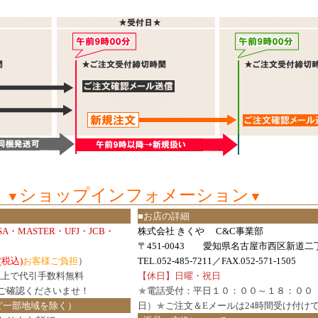
ショップインフォメーション
▼
▼
■お店の詳細
ISA・MASTER・UFJ・JCB・
株式会社 きくや C&C事業部
〒451-0043 愛知県名古屋市西区新道二丁
(税込)
お客様ご負担
）
TEL.052-485-7211／FAX.052-571-1505
円以上で代引手数料無料
【休日】日曜・祝日
ご確認
くださいませ！
★
電話受付：平日１０：００～１８：００
ど一部地域を除く）
日）
★
ご注文＆Eメールは24時間受け付け