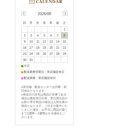
2026/08
日
月
火
水
木
金
土
1
2
3
4
5
6
7
8
9
10
11
12
13
14
15
16
17
18
19
20
21
22
23
24
25
26
27
28
29
30
31
■
今日
■
配送業務営業日・実店舗定休日
■
配送業務・実店舗定休日
★実店舗、配送センターは日曜・祝
日休みとなります。
★発送日の目安は商品が在庫である
場合は最短翌日出荷、受注発注品や
お取り寄せ商品の場合は入荷次第の
発送となります。ご注文が集中いた
しました場合、お手元に商品が届く
まで1週間～2週間かかる場合もご
ざいます。