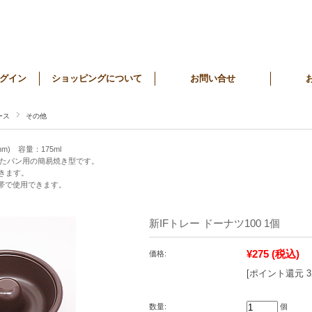
グイン
ショッピングについて
お問い合せ
ース
その他
mm) 容量：175ml
たパン用の簡易焼き型です。
できます。
度帯で使用できます。
新IFトレー ドーナツ100 1個
¥275
(税込)
価格:
[ポイント還元 
数量:
個