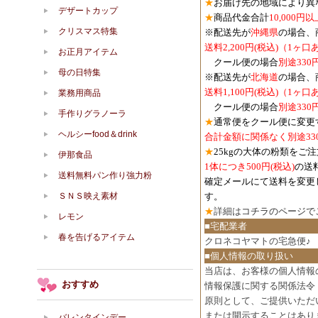
★
お届け先の地域により異
デザートカップ
★
商品代金合計
10,000
クリスマス特集
※配送先が
沖縄県
の場合、
送料2,200円(税込)（1ヶ
お正月アイテム
クール便の場合
別途330
母の日特集
※配送先が
北海道
の場合、
送料1,100円
(税込)
（1ヶ口
業務用商品
クール便の場合
別途330
手作りグラノーラ
★
通常便をクール便に変更
ヘルシーfood＆drink
合計金額に関係なく別途33
★
25kgの大体の粉類をご
伊那食品
1体につき500円
(税込)
の送
送料無料パン作り強力粉
確定メールにて送料を変更
ＳＮＳ映え素材
す。
★
詳細は
コチラのページで
レモン
■宅配業者
春を告げるアイテム
クロネコヤマトの宅急便♪
■個人情報の取り扱い
当店は、お客様の個人情報
おすすめ
情報保護に関する関係法令
原則として、ご提供いただ
または開示することはあり
バレンタインデー