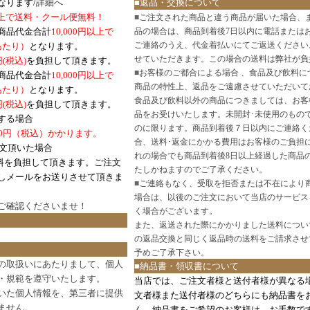
なります/
詳細へ
■返品・交換について
円以上で送料・クール便無料！
■
ご注文された商品と違う商品が届いた場合、
商品代金合計
10,000円以上で
品の場合は、商品到着後7日以内に電話または
ご連絡のうえ、代金着払いにてご返送ください
口あたり）
となります。
せていただきます。この場合の送料は弊社が負
円(税込)
を負担して頂きます。
■
お客様のご都合による場合 、食品及び飲料に
商品代金合計
10,000円以上で
商品の特性上、返品をご遠慮させていただいて
あたり）
となります。
食品及び飲料以外の商品につきましては、お客
円
(税込)
を負担して頂きます。
品をお受けいたします。未開封･未使用のもの
する場合
のに限ります。商品到着後７日以内にご連絡く
0円（税込）かかります。
合、送料･返金にかかる費用はお客様のご負担
注文頂いた場合
れの場合でも商品到着後8日以上経過した商品
料を負担して頂きます。ご注文
たしかねますのでご了承ください。
しメールをお送りさせて頂きま
■
ご連絡もなく、受取を拒否または不在により
場合は、以後のご注文において当店のサービス
ご確認
くださいませ！
く場合がございます。
また、返送された際にかかりました送料につい
の返品交換と同じく返品時の送料をご請求させ
予めご了承下さい。
の取扱いにあたりまして、個人
■納品書・領収書について
・規範を遵守いたします。
当店では、ご注文者様と送付者様が異なる
いた個人情報を、第三者に提供
文者様また送付者様のどちらにも納品書を
ません。
ん。納品書をご希望のお客様は、お手数で