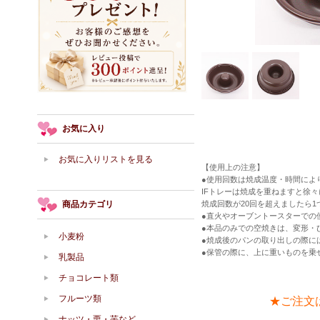
お気に入り
お気に入りリストを見る
【使用上の注意】
●使用回数は焼成温度・時間によ
IFトレーは焼成を重ねますと徐
商品カテゴリ
焼成回数が20回を超えましたら
●直火やオーブントースターでの
●本品のみでの空焼きは、変形・
小麦粉
●焼成後のパンの取り出しの際に
●保管の際に、上に重いものを乗
乳製品
チョコレート類
フルーツ類
★ご注文
ナッツ・栗・芋など