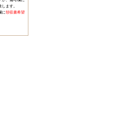
致します。
欄に
領収書希望