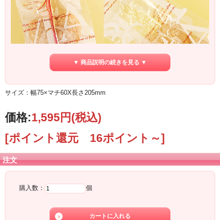
▼ 商品説明の続きを見る ▼
マチのあるガゼットタイプの袋になります。
サイズ：幅75×マチ60X長さ205mm
大胆さとかわいらしさで心をひきつける、おしゃれなパッケージになっていま
す。
そのままシーリングしてもおしゃれなパッケージに。
価格:
1,595円
(税込)
また、リボンなどでアレンジしてもかわいいです。
アレンジ次第で、エレガントにもキュートにも変身しちゃいます。
[ポイント還元 16ポイント～]
※こちらはガス・脱酸素剤対応の袋ではございません。
リボンはついておりません。
注文
購入数：
個