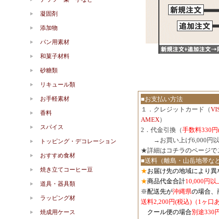
凝固剤
添加物
パン用素材
和菓子材料
砂糖類
リキュール類
お手軽素材
■お支払い方法
１．クレジットカード（
V
香料
AMEX
）
スパイス
2．代金引換（
手数料330円
３．
→お買い上げ6,000
トッピング・デコレーション
★詳細は
コチラのページで
おすすめ食材
■送料（離島・山岳地帯な
焼き立てコーヒー豆
★
お届け先の地域により異
★
商品代金合計
10,000
道具・器具類
※配送先が
沖縄県
の場合、
ラッピング材
送料2,200円(税込)（1ヶ
クール便の場合
別途330
焼成用ケース