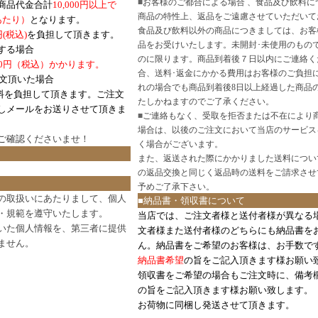
■
お客様のご都合による場合 、食品及び飲料に
商品代金合計
10,000円以上で
商品の特性上、返品をご遠慮させていただいて
あたり）
となります。
食品及び飲料以外の商品につきましては、お客
円
(税込)
を負担して頂きます。
品をお受けいたします。未開封･未使用のもの
する場合
のに限ります。商品到着後７日以内にご連絡く
0円（税込）かかります。
合、送料･返金にかかる費用はお客様のご負担
注文頂いた場合
れの場合でも商品到着後8日以上経過した商品
料を負担して頂きます。ご注文
たしかねますのでご了承ください。
しメールをお送りさせて頂きま
■
ご連絡もなく、受取を拒否または不在により
場合は、以後のご注文において当店のサービス
ご確認
くださいませ！
く場合がございます。
また、返送された際にかかりました送料につい
の返品交換と同じく返品時の送料をご請求させ
予めご了承下さい。
の取扱いにあたりまして、個人
■納品書・領収書について
・規範を遵守いたします。
当店では、ご注文者様と送付者様が異なる
いた個人情報を、第三者に提供
文者様また送付者様のどちらにも納品書を
ません。
ん。納品書をご希望のお客様は、お手数で
納品書希望
の旨をご記入頂きます様お願い
領収書をご希望の場合もご注文時に、備考
の旨をご記入頂きます様お願い致します。
お荷物に同梱し発送させて頂きます。