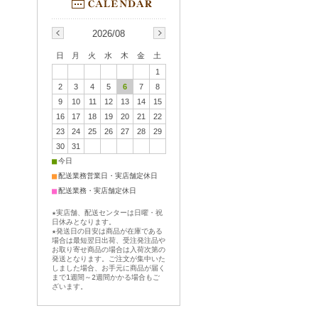
2026/08
日
月
火
水
木
金
土
1
2
3
4
5
6
7
8
9
10
11
12
13
14
15
16
17
18
19
20
21
22
23
24
25
26
27
28
29
30
31
■
今日
■
配送業務営業日・実店舗定休日
■
配送業務・実店舗定休日
★実店舗、配送センターは日曜・祝
日休みとなります。
★発送日の目安は商品が在庫である
場合は最短翌日出荷、受注発注品や
お取り寄せ商品の場合は入荷次第の
発送となります。ご注文が集中いた
しました場合、お手元に商品が届く
まで1週間～2週間かかる場合もご
ざいます。