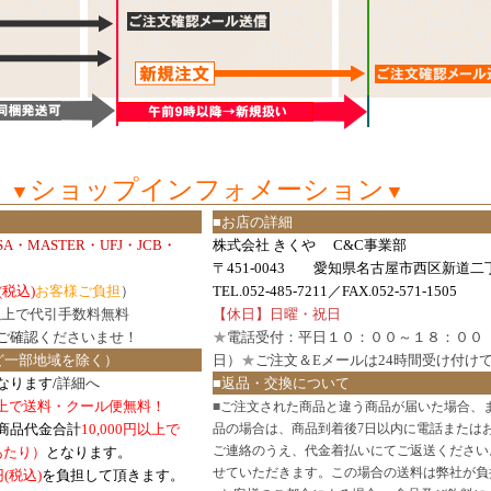
ショップインフォメーション
▼
▼
■お店の詳細
ISA・MASTER・UFJ・JCB・
株式会社 きくや C&C事業部
〒451-0043 愛知県名古屋市西区新道二丁
(税込)
お客様ご負担
）
TEL.052-485-7211／FAX.052-571-1505
円以上で代引手数料無料
【休日】日曜・祝日
ご確認
くださいませ！
★
電話受付：平日１０：００～１８：００
ど一部地域を除く）
日）
★
ご注文＆Eメールは24時間受け付け
なります/
詳細へ
■返品・交換について
円以上で送料・クール便無料！
■
ご注文された商品と違う商品が届いた場合、
商品代金合計
10,000円以上で
品の場合は、商品到着後7日以内に電話または
ご連絡のうえ、代金着払いにてご返送ください
口あたり）
となります。
せていただきます。この場合の送料は弊社が負
円(税込)
を負担して頂きます。