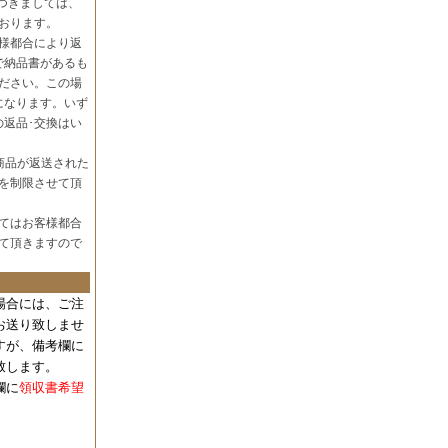
つきましては、
おります。
様都合により返
で納品書があるも
ださい。この場
になります。いず
の返品･交換はい
商品が返送された
を制限させて頂
てはお客様都合
て頂きますので
場合には、
ご注
お送り致しませ
すが、備考欄に
致します。
欄に
領収書希望