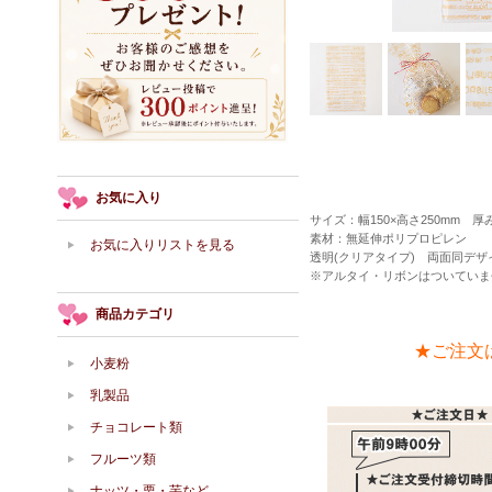
お気に入り
サイズ：幅150×高さ250mm 厚み
素材：無延伸ポリプロピレン
お気に入りリストを見る
透明(クリアタイプ) 両面同デザ
※アルタイ・リボンはついていま
商品カテゴリ
★ご注文
小麦粉
乳製品
チョコレート類
フルーツ類
ナッツ・栗・芋など