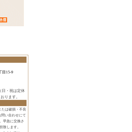
目15-9
（日・祝は定休
ております。
または破損・不良
お問い合わせにて
。早急に交換さ
担致します。