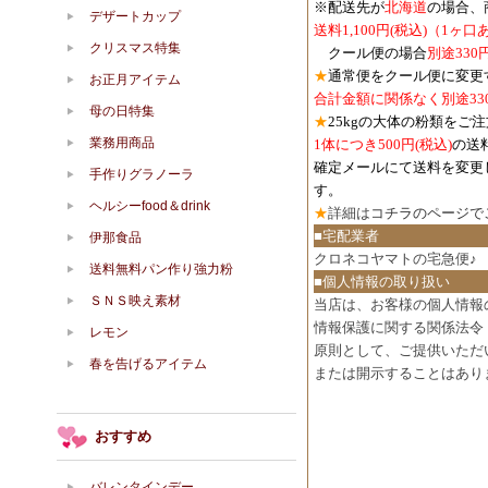
※配送先が
北海道
の場合、
デザートカップ
送料1,100円
(税込)
（1ヶ口
クリスマス特集
クール便の場合
別途330
★
通常便をクール便に変更
お正月アイテム
合計金額に関係なく別途33
母の日特集
★
25kgの大体の粉類をご
業務用商品
1体につき500円
(税込)
の送
確定メールにて送料を変更
手作りグラノーラ
す。
ヘルシーfood＆drink
★
詳細は
コチラのページで
■宅配業者
伊那食品
クロネコヤマトの宅急便♪
送料無料パン作り強力粉
■個人情報の取り扱い
ＳＮＳ映え素材
当店は、お客様の個人情報
情報保護に関する関係法令
レモン
原則として、ご提供いただ
春を告げるアイテム
または開示することはあり
おすすめ
バレンタインデー