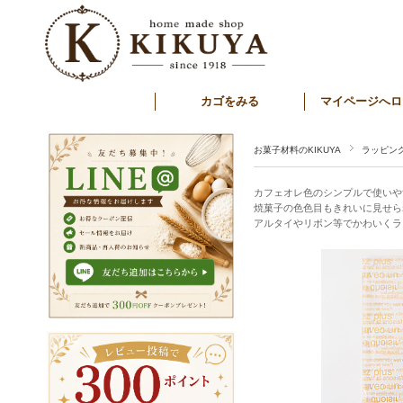
カゴをみる
マイページへロ
お菓子材料のKIKUYA
ラッピン
カフェオレ色のシンプルで使いや
焼菓子の色色目もきれいに見せら
アルタイやリボン等でかわいくラ