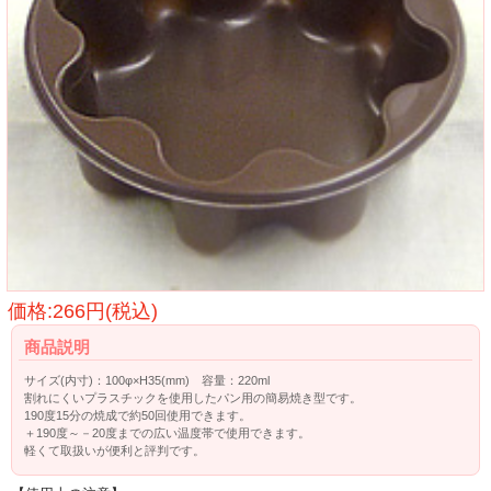
価格:266円(税込)
商品説明
サイズ(内寸)：100φ×H35(mm) 容量：220ml
割れにくいプラスチックを使用したパン用の簡易焼き型です。
190度15分の焼成で約50回使用できます。
＋190度～－20度までの広い温度帯で使用できます。
軽くて取扱いが便利と評判です。