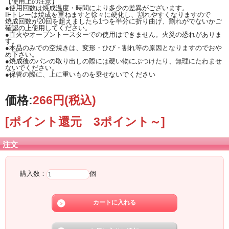
【使用上の注意】
●使用回数は焼成温度・時間により多少の差異がございます。
IFトレーは焼成を重ねますと徐々に硬化し、割れやすくなりますので
焼成回数が20回を超えましたら1つを半分に折り曲げ、割れがでないかご
確認の上使用してください。
●直火やオーブントースターでの使用はできません。火災の恐れがありま
す。
●本品のみでの空焼きは、変形・ひび・割れ等の原因となりますのでおや
め下さい。
●焼成後のパンの取り出しの際には硬い物にぶつけたり、無理にたわませ
ないでください。
●保管の際に、上に重いものを乗せないでください
価格:
266円
(税込)
[ポイント還元 3ポイント～]
注文
購入数：
個