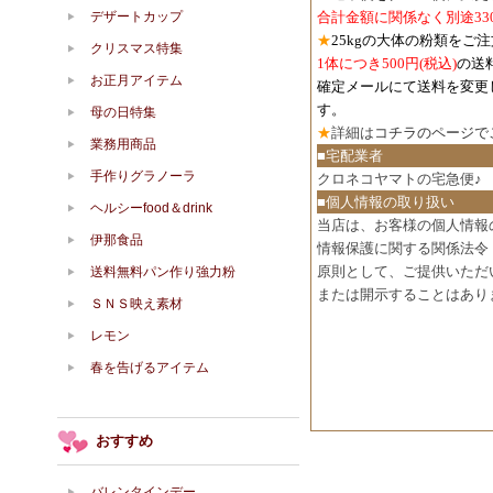
合計金額に関係なく別途33
デザートカップ
★
25kgの大体の粉類をご
クリスマス特集
1体につき500円
(税込)
の送
お正月アイテム
確定メールにて送料を変更
す。
母の日特集
★
詳細は
コチラのページで
業務用商品
■宅配業者
手作りグラノーラ
クロネコヤマトの宅急便♪
■個人情報の取り扱い
ヘルシーfood＆drink
当店は、お客様の個人情報
伊那食品
情報保護に関する関係法令
原則として、ご提供いただ
送料無料パン作り強力粉
または開示することはあり
ＳＮＳ映え素材
レモン
春を告げるアイテム
おすすめ
バレンタインデー