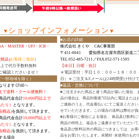
ショップインフォメーション
▼
▼
■お店の詳細
ISA・MASTER・UFJ・JCB・
株式会社 きくや C&C事業部
〒451-0043 愛知県名古屋市西区新道二丁
(税込)
お客様ご負担
）
TEL.052-485-7211／FAX.052-571-1505
円以上で代引手数料無料
【休日】日曜・祝日
ご確認
くださいませ！
★
電話受付：平日１０：００～１８：００
ど一部地域を除く）
日）
★
ご注文＆Eメールは24時間受け付け
なります/
詳細へ
■返品・交換について
円以上で送料・クール便無料！
■
ご注文された商品と違う商品が届いた場合、
商品代金合計
10,000円以上で
品の場合は、商品到着後7日以内に電話または
ご連絡のうえ、代金着払いにてご返送ください
口あたり）
となります。
せていただきます。この場合の送料は弊社が負
円(税込)
を負担して頂きます。
■
お客様のご都合による場合 、食品及び飲料に
商品代金合計
10,000円以上で
商品の特性上、返品をご遠慮させていただいて
あたり）
となります。
食品及び飲料以外の商品につきましては、お客
円
(税込)
を負担して頂きます。
品をお受けいたします。未開封･未使用のもの
する場合