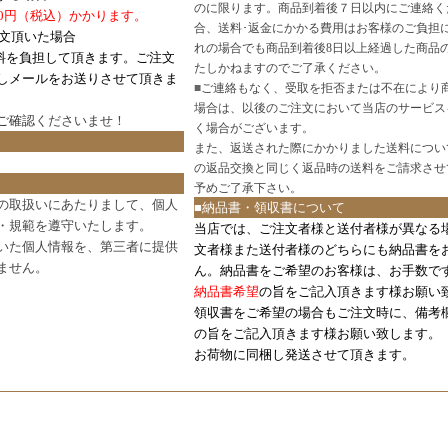
のに限ります。商品到着後７日以内にご連絡く
0円（税込）かかります。
合、送料･返金にかかる費用はお客様のご負担
注文頂いた場合
れの場合でも商品到着後8日以上経過した商品
料を負担して頂きます。ご注文
たしかねますのでご了承ください。
しメールをお送りさせて頂きま
■
ご連絡もなく、受取を拒否または不在により
場合は、以後のご注文において当店のサービス
ご確認
くださいませ！
く場合がございます。
また、返送された際にかかりました送料につい
の返品交換と同じく返品時の送料をご請求させ
予めご了承下さい。
の取扱いにあたりまして、個人
■納品書・領収書について
・規範を遵守いたします。
当店では、ご注文者様と送付者様が異なる
いた個人情報を、第三者に提供
文者様また送付者様のどちらにも納品書を
ません。
ん。納品書をご希望のお客様は、お手数で
納品書希望
の旨をご記入頂きます様お願い
領収書をご希望の場合もご注文時に、備考
の旨をご記入頂きます様お願い致します。
お荷物に同梱し発送させて頂きます。