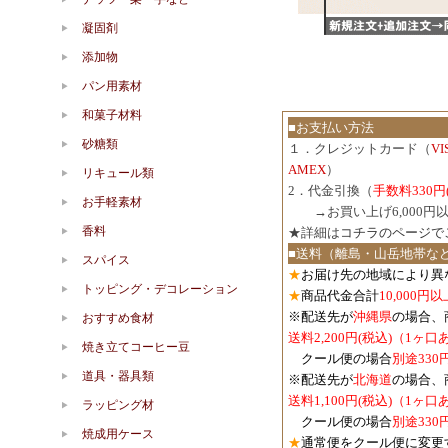
凝固剤
添加物
パン用素材
和菓子材料
■お支払い方法
砂糖類
１．クレジットカード（
V
AMEX
）
リキュール類
2．代金引換（
手数料330円
お手軽素材
３．
→お買い上げ6,000
香料
★詳細は
コチラのページで
■送料（離島・山岳地帯な
スパイス
★
お届け先の地域により異
トッピング・デコレーション
★
商品代金合計
10,000
※配送先が
沖縄県
の場合、
おすすめ食材
送料2,200円(税込)（1ヶ
焼き立てコーヒー豆
クール便の場合
別途330
道具・器具類
※配送先が
北海道
の場合、
送料1,100円
(税込)
（1ヶ口
ラッピング材
クール便の場合
別途330
焼成用ケース
★
通常便をクール便に変更