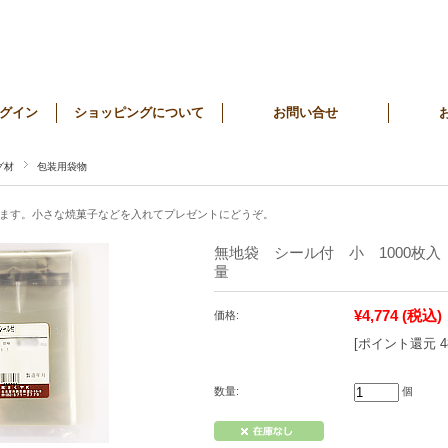
グイン
ショッピングについて
お問い合せ
グ材
包装用袋物
ます。小さな焼菓子などを入れてプレゼントにどうぞ。
無地袋 シール付 小 1000枚入
量
¥4,774
(税込)
価格:
[ポイント還元 
数量:
個