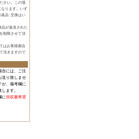
ださい。この場
になります。いず
の返品･交換はい
商品が返送された
を制限させて頂
てはお客様都合
て頂きますので
場合には、
ご注
お送り致しませ
すが、備考欄に
致します。
欄に
領収書希望