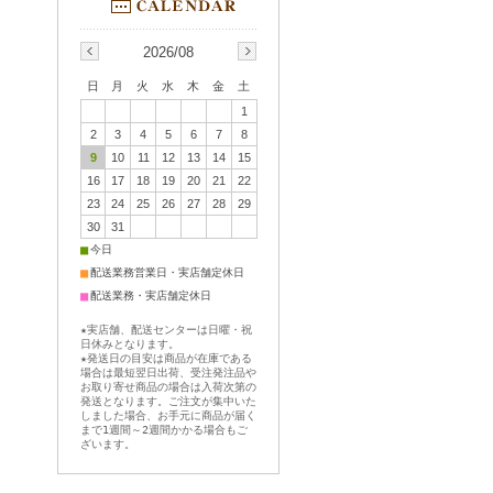
2026/08
日
月
火
水
木
金
土
1
2
3
4
5
6
7
8
9
10
11
12
13
14
15
16
17
18
19
20
21
22
23
24
25
26
27
28
29
30
31
■
今日
■
配送業務営業日・実店舗定休日
■
配送業務・実店舗定休日
★実店舗、配送センターは日曜・祝
日休みとなります。
★発送日の目安は商品が在庫である
場合は最短翌日出荷、受注発注品や
お取り寄せ商品の場合は入荷次第の
発送となります。ご注文が集中いた
しました場合、お手元に商品が届く
まで1週間～2週間かかる場合もご
ざいます。