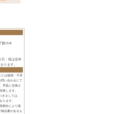
目15-9
（日・祝は定休
ております。
または破損・不良
お問い合わせにて
。早急に交換さ
担致します。
つきましては、
おります。
様都合により返
で納品書があるも