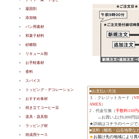
凝固剤
添加物
パン用素材
和菓子材料
砂糖類
リキュール類
お手軽素材
香料
スパイス
トッピング・デコレーション
■お支払い方法
１．クレジットカード（
V
おすすめ食材
AMEX
）
焼き立てコーヒー豆
2．代金引換（
手数料330円
道具・器具類
３．
→お買い上げ6,000
★詳細は
コチラのページで
ラッピング材
■送料（離島・山岳地帯な
焼成用ケース
★
お届け先の地域により異