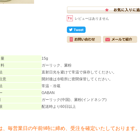
レビューはありません
 量
15g
 料
ガーリック、澱粉
法
直射日光を避けて常温で保存してください。
注意
開封後は冷暗所に密閉保管してください。
法
常温・冷蔵
ー
GABAN
国
ガーリック(中国)、澱粉(インドネシア)
限
配送時より60日以上
は、毎営業日の午前9時に締め、受注を確定いたしております