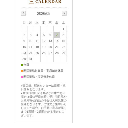
2026/08
日
月
火
水
木
金
土
1
2
3
4
5
6
7
8
9
10
11
12
13
14
15
16
17
18
19
20
21
22
23
24
25
26
27
28
29
30
31
■
今日
■
配送業務営業日・実店舗定休日
■
配送業務・実店舗定休日
★実店舗、配送センターは日曜・祝
日休みとなります。
★発送日の目安は商品が在庫である
場合は最短翌日出荷、受注発注品や
お取り寄せ商品の場合は入荷次第の
発送となります。ご注文が集中いた
しました場合、お手元に商品が届く
まで1週間～2週間かかる場合もご
ざいます。