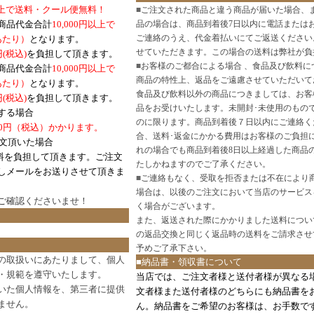
円以上で送料・クール便無料！
■
ご注文された商品と違う商品が届いた場合、
商品代金合計
10,000円以上で
品の場合は、商品到着後7日以内に電話または
ご連絡のうえ、代金着払いにてご返送ください
口あたり）
となります。
せていただきます。この場合の送料は弊社が負
円(税込)
を負担して頂きます。
■
お客様のご都合による場合 、食品及び飲料に
商品代金合計
10,000円以上で
商品の特性上、返品をご遠慮させていただいて
あたり）
となります。
食品及び飲料以外の商品につきましては、お客
円
(税込)
を負担して頂きます。
品をお受けいたします。未開封･未使用のもの
する場合
のに限ります。商品到着後７日以内にご連絡く
0円（税込）かかります。
合、送料･返金にかかる費用はお客様のご負担
注文頂いた場合
れの場合でも商品到着後8日以上経過した商品
料を負担して頂きます。ご注文
たしかねますのでご了承ください。
しメールをお送りさせて頂きま
■
ご連絡もなく、受取を拒否または不在により
場合は、以後のご注文において当店のサービス
ご確認
くださいませ！
く場合がございます。
また、返送された際にかかりました送料につい
の返品交換と同じく返品時の送料をご請求させ
予めご了承下さい。
の取扱いにあたりまして、個人
■納品書・領収書について
・規範を遵守いたします。
当店では、ご注文者様と送付者様が異なる
いた個人情報を、第三者に提供
文者様また送付者様のどちらにも納品書を
ません。
ん。納品書をご希望のお客様は、お手数で