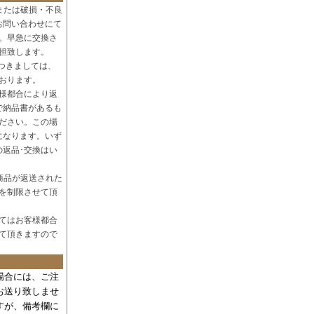
または破損・不良
お問い合わせにて
。早急に交換さ
担致します。
つきましては、
おります。
様都合により返
で納品書があるも
ださい。この場
になります。いず
の返品･交換はい
商品が返送された
を制限させて頂
てはお客様都合
て頂きますので
場合には、
ご注
お送り致しませ
すが、備考欄に