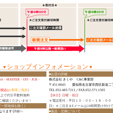
ショップインフォメーション
▼
▼
■お店の詳細
ISA・MASTER・UFJ・JCB・
株式会社 きくや C&C事業部
〒451-0043 愛知県名古屋市西区新道二丁
(税込)
お客様ご負担
）
TEL.052-485-7211／FAX.052-571-1505
円以上で代引手数料無料
【休日】日曜・祝日
ご確認
くださいませ！
★
電話受付：平日１０：００～１８：００
ど一部地域を除く）
日）
★
ご注文＆Eメールは24時間受け付け
なります/
詳細へ
■返品・交換について