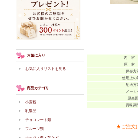
お気に入り
内 容
原 材
お気に入りリストを見る
保存方
使用上の
配送方
商品カテゴリ
メーカ
原産
小麦粉
賞味期
乳製品
チョコレート類
★ご注文
フルーツ類
ナッツ・栗・芋など