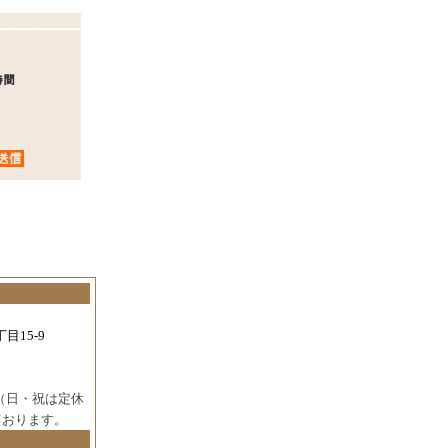
目15-9
（日・祝は定休
ております。