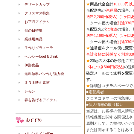
★
商品代金合計
10,000
デザートカップ
※配送先が
沖縄県
の場合、
クリスマス特集
送料2,200円(税込)（1ヶ
お正月アイテム
クール便の場合
別途330
※配送先が
北海道
の場合、
母の日特集
送料1,100円
(税込)
（1ヶ口
業務用商品
クール便の場合
別途330
手作りグラノーラ
★
通常便をクール便に変更
合計金額に関係なく別途33
ヘルシーfood＆drink
★
25kgの大体の粉類をご
伊那食品
1体につき500円
(税込)
の送
確定メールにて送料を変更
送料無料パン作り強力粉
す。
ＳＮＳ映え素材
★
詳細は
コチラのページで
レモン
■宅配業者
クロネコヤマトの宅急便♪
春を告げるアイテム
■個人情報の取り扱い
当店は、お客様の個人情報
情報保護に関する関係法令
おすすめ
原則として、ご提供いただ
または開示することはあり
バレンタインデー