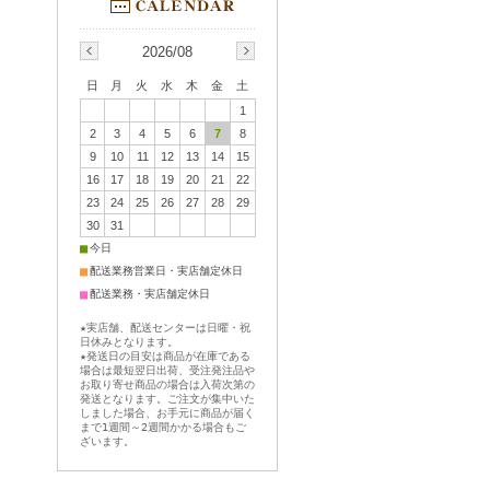
2026/08
日
月
火
水
木
金
土
1
2
3
4
5
6
7
8
9
10
11
12
13
14
15
16
17
18
19
20
21
22
23
24
25
26
27
28
29
30
31
■
今日
■
配送業務営業日・実店舗定休日
■
配送業務・実店舗定休日
★実店舗、配送センターは日曜・祝
日休みとなります。
★発送日の目安は商品が在庫である
場合は最短翌日出荷、受注発注品や
お取り寄せ商品の場合は入荷次第の
発送となります。ご注文が集中いた
しました場合、お手元に商品が届く
まで1週間～2週間かかる場合もご
ざいます。