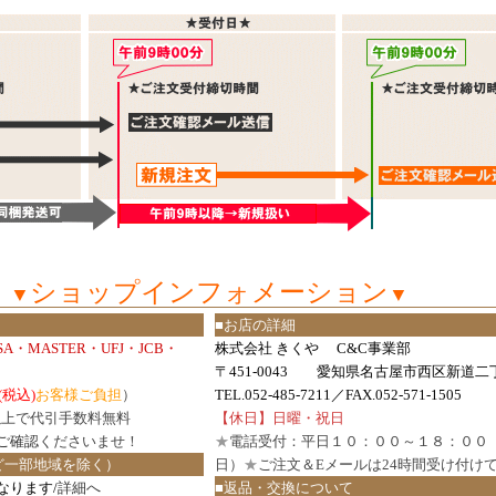
ショップインフォメーション
▼
▼
■お店の詳細
ISA・MASTER・UFJ・JCB・
株式会社 きくや C&C事業部
〒451-0043 愛知県名古屋市西区新道二丁
(税込)
お客様ご負担
）
TEL.052-485-7211／FAX.052-571-1505
円以上で代引手数料無料
【休日】日曜・祝日
ご確認
くださいませ！
★
電話受付：平日１０：００～１８：００
ど一部地域を除く）
日）
★
ご注文＆Eメールは24時間受け付け
なります/
詳細へ
■返品・交換について