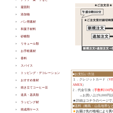
凝固剤
添加物
パン用素材
和菓子材料
砂糖類
リキュール類
お手軽素材
香料
スパイス
トッピング・デコレーション
■お支払い方法
１．クレジットカード（
V
おすすめ食材
AMEX
）
焼き立てコーヒー豆
2．代金引換（
手数料330円
道具・器具類
３．
→お買い上げ6,000
★詳細は
コチラのページで
ラッピング材
■送料（離島・山岳地帯な
焼成用ケース
★
お届け先の地域により異