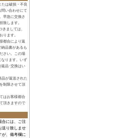
または破損・不良
お問い合わせにて
。早急に交換さ
担致します。
つきましては、
おります。
様都合により返
で納品書があるも
ださい。この場
になります。いず
の返品･交換はい
商品が返送された
を制限させて頂
てはお客様都合
て頂きますので
場合には、
ご注
お送り致しませ
すが、備考欄に