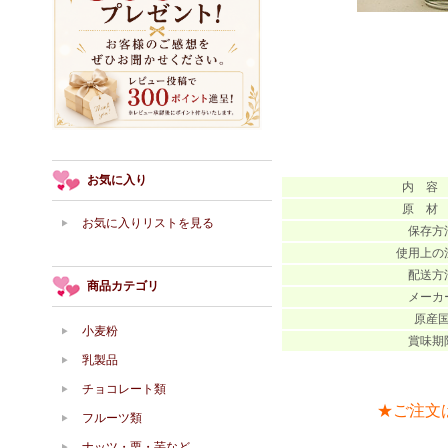
お気に入り
内 容
原 材
お気に入りリストを見る
保存方
使用上の
配送方
商品カテゴリ
メーカ
原産
小麦粉
賞味期
乳製品
チョコレート類
★ご注文
フルーツ類
ナッツ・栗・芋など