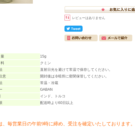
レビューはありません
 量
15g
 料
クミン
法
直射日光を避けて常温で保存してください。
注意
開封後は冷暗所に密閉保管してください。
法
常温・冷蔵
ー
GABAN
国
インド、トルコ
限
配送時より60日以上
は、毎営業日の午前9時に締め、受注を確定いたしております