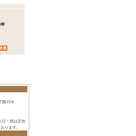
目15-9
（日・祝は定休
ております。