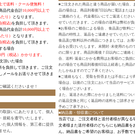
円以上で送料・クール便無料！
■
ご注文された商品と違う商品が届いた場合、
商品代金合計
10,000円以上で
品の場合は、商品到着後7日以内に電話または
ご連絡のうえ、代金着払いにてご返送ください
口あたり）
となります。
せていただきます。この場合の送料は弊社が負
円(税込)
を負担して頂きます。
■
お客様のご都合による場合 、食品及び飲料に
商品代金合計
10,000円以上で
商品の特性上、返品をご遠慮させていただいて
あたり）
となります。
食品及び飲料以外の商品につきましては、お客
円
(税込)
を負担して頂きます。
品をお受けいたします。未開封･未使用のもの
する場合
のに限ります。商品到着後７日以内にご連絡く
0円（税込）かかります。
合、送料･返金にかかる費用はお客様のご負担
注文頂いた場合
れの場合でも商品到着後8日以上経過した商品
料を負担して頂きます。ご注文
たしかねますのでご了承ください。
しメールをお送りさせて頂きま
■
ご連絡もなく、受取を拒否または不在により
場合は、以後のご注文において当店のサービス
ご確認
くださいませ！
く場合がございます。
また、返送された際にかかりました送料につい
の返品交換と同じく返品時の送料をご請求させ
予めご了承下さい。
の取扱いにあたりまして、個人
■納品書・領収書について
・規範を遵守いたします。
当店では、ご注文者様と送付者様が異なる
いた個人情報を、第三者に提供
文者様また送付者様のどちらにも納品書を
ません。
ん。納品書をご希望のお客様は、お手数で