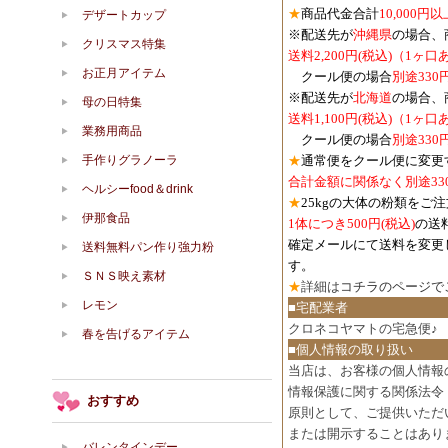
★
商品代金合計
10,000
デザートカップ
※配送先が
沖縄県
の場合、
クリスマス特集
送料2,200円(税込)（1ヶ
お正月アイテム
クール便の場合
別途330
※配送先が
北海道
の場合、
母の日特集
送料1,100円
(税込)
（1ヶ口
業務用商品
クール便の場合
別途330
手作りグラノーラ
★
通常便をクール便に変更
合計金額に関係なく別途33
ヘルシーfood＆drink
★
25kgの大体の粉類をご
伊那食品
1体につき500円
(税込)
の送
確定メールにて送料を変更
送料無料パン作り強力粉
す。
ＳＮＳ映え素材
★
詳細は
コチラのページで
レモン
■宅配業者
クロネコヤマトの宅急便♪
春を告げるアイテム
■個人情報の取り扱い
当店は、お客様の個人情報
情報保護に関する関係法令
おすすめ
原則として、ご提供いただ
または開示することはあり
バレンタインデー