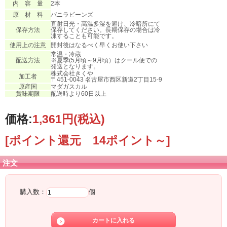
内 容 量
2本
原 材 料
バニラビーンズ
直射日光・高温多湿を避け、冷暗所にて
保存方法
保存してください。長期保存の場合は冷
凍することも可能です。
使用上の注意
開封後はなるべく早くお使い下さい
常温・冷蔵
配送方法
※夏季(5月頃～9月頃）はクール便での
発送となります。
株式会社きくや
加工者
〒451-0043 名古屋市西区新道2丁目15-9
原産国
マダガスカル
賞味期限
配送時より60日以上
価格:
1,361円
(税込)
[ポイント還元 14ポイント～]
注文
購入数：
個