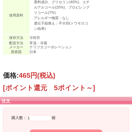
香料成分、グリセリン(40%)、エチ
ルアルコール(20%)、プロピレング
リコール(7%)
使用原料
アレルギー物質：なし
遺伝子組換え：不分別(トウモロコ
シ由来)
保存方法
冷暗所
配送方法
常温・冷蔵
メーカー
ナリヅカコーポレーション
原産国
日本
価格:
465円
(税込)
[ポイント還元 5ポイント～]
注文
購入数：
個