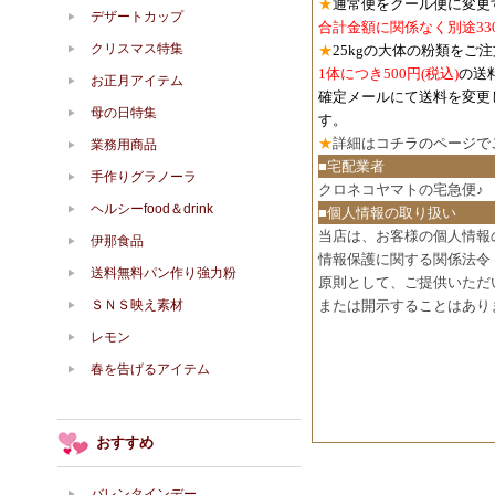
★
通常便をクール便に変更
デザートカップ
合計金額に関係なく別途33
クリスマス特集
★
25kgの大体の粉類をご
1体につき500円
(税込)
の送
お正月アイテム
確定メールにて送料を変更
母の日特集
す。
★
詳細は
コチラのページで
業務用商品
■宅配業者
手作りグラノーラ
クロネコヤマトの宅急便♪
ヘルシーfood＆drink
■個人情報の取り扱い
当店は、お客様の個人情報
伊那食品
情報保護に関する関係法令
送料無料パン作り強力粉
原則として、ご提供いただ
ＳＮＳ映え素材
または開示することはあり
レモン
春を告げるアイテム
おすすめ
バレンタインデー