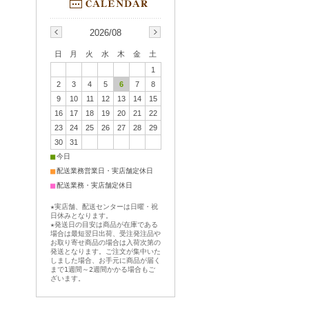
2026/08
日
月
火
水
木
金
土
1
2
3
4
5
6
7
8
9
10
11
12
13
14
15
16
17
18
19
20
21
22
23
24
25
26
27
28
29
30
31
■
今日
■
配送業務営業日・実店舗定休日
■
配送業務・実店舗定休日
★実店舗、配送センターは日曜・祝
日休みとなります。
★発送日の目安は商品が在庫である
場合は最短翌日出荷、受注発注品や
お取り寄せ商品の場合は入荷次第の
発送となります。ご注文が集中いた
しました場合、お手元に商品が届く
まで1週間～2週間かかる場合もご
ざいます。