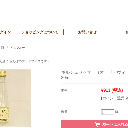
グイン
ショッピングについて
お問い合せ
ル類
イルプルー
たさくらんぼのフードフィズです・
キルシュワッサー（オード・ヴィ
30ml
¥913
(税込)
価格:
[ポイント還元 
数量:
個