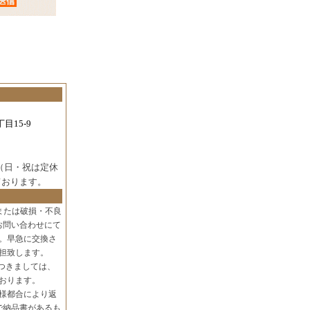
目15-9
（日・祝は定休
ております。
または破損・不良
お問い合わせにて
。早急に交換さ
担致します。
つきましては、
おります。
様都合により返
で納品書があるも