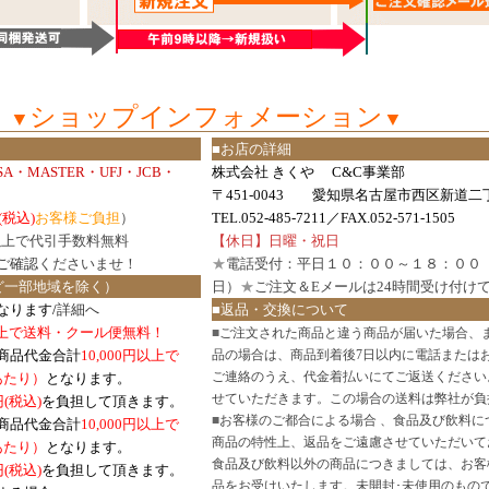
ショップインフォメーション
▼
▼
■お店の詳細
ISA・MASTER・UFJ・JCB・
株式会社 きくや C&C事業部
〒451-0043 愛知県名古屋市西区新道二丁
(税込)
お客様ご負担
）
TEL.052-485-7211／FAX.052-571-1505
円以上で代引手数料無料
【休日】日曜・祝日
ご確認
くださいませ！
★
電話受付：平日１０：００～１８：００
ど一部地域を除く）
日）
★
ご注文＆Eメールは24時間受け付け
なります/
詳細へ
■返品・交換について
円以上で送料・クール便無料！
■
ご注文された商品と違う商品が届いた場合、
商品代金合計
10,000円以上で
品の場合は、商品到着後7日以内に電話または
ご連絡のうえ、代金着払いにてご返送ください
口あたり）
となります。
せていただきます。この場合の送料は弊社が負
円(税込)
を負担して頂きます。
■
お客様のご都合による場合 、食品及び飲料に
商品代金合計
10,000円以上で
商品の特性上、返品をご遠慮させていただいて
あたり）
となります。
食品及び飲料以外の商品につきましては、お客
円
(税込)
を負担して頂きます。
品をお受けいたします。未開封･未使用のもの