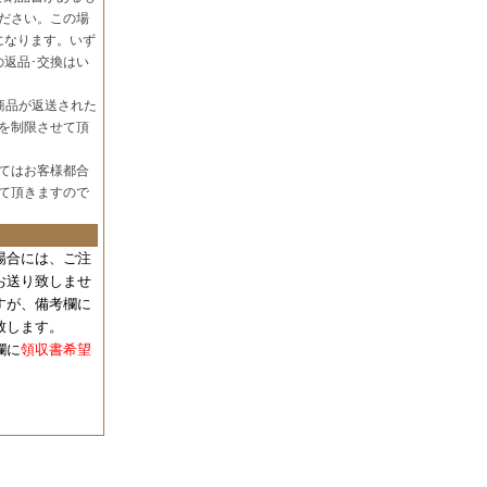
ださい。この場
になります。いず
の返品･交換はい
商品が返送された
を制限させて頂
てはお客様都合
て頂きますので
場合には、
ご注
お送り致しませ
すが、備考欄に
致します。
欄に
領収書希望