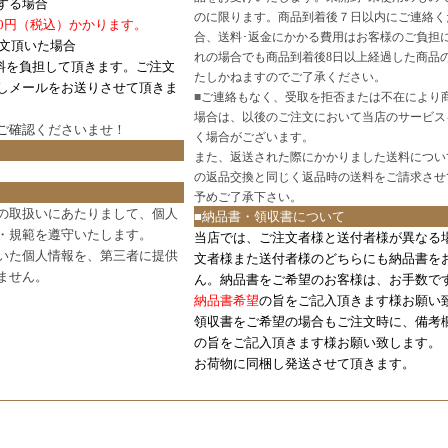
する場合
のに限ります。商品到着後７日以内にご連絡く
0円（税込）かかります。
合、送料･返金にかかる費用はお客様のご負担
注文頂いた場合
れの場合でも商品到着後8日以上経過した商品
料を負担して頂きます。ご注文
たしかねますのでご了承ください。
しメールをお送りさせて頂きま
■
ご連絡もなく、受取を拒否または不在により
場合は、以後のご注文において当店のサービス
ご確認
くださいませ！
く場合がございます。
また、返送された際にかかりました送料につい
の返品交換と同じく返品時の送料をご請求させ
予めご了承下さい。
の取扱いにあたりまして、個人
■納品書・領収書について
・規範を遵守いたします。
当店では、ご注文者様と送付者様が異なる
いた個人情報を、第三者に提供
文者様また送付者様のどちらにも納品書を
ません。
ん。納品書をご希望のお客様は、お手数で
納品書希望
の旨をご記入頂きます様お願い
領収書をご希望の場合もご注文時に、備考
の旨をご記入頂きます様お願い致します。
お荷物に同梱し発送させて頂きます。