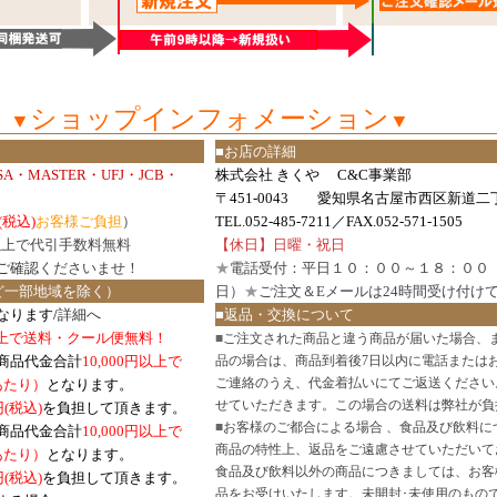
ショップインフォメーション
▼
▼
■お店の詳細
ISA・MASTER・UFJ・JCB・
株式会社 きくや C&C事業部
〒451-0043 愛知県名古屋市西区新道二丁
(税込)
お客様ご負担
）
TEL.052-485-7211／FAX.052-571-1505
円以上で代引手数料無料
【休日】日曜・祝日
ご確認
くださいませ！
★
電話受付：平日１０：００～１８：００
ど一部地域を除く）
日）
★
ご注文＆Eメールは24時間受け付け
なります/
詳細へ
■返品・交換について
円以上で送料・クール便無料！
■
ご注文された商品と違う商品が届いた場合、
商品代金合計
10,000円以上で
品の場合は、商品到着後7日以内に電話または
ご連絡のうえ、代金着払いにてご返送ください
口あたり）
となります。
せていただきます。この場合の送料は弊社が負
円(税込)
を負担して頂きます。
■
お客様のご都合による場合 、食品及び飲料に
商品代金合計
10,000円以上で
商品の特性上、返品をご遠慮させていただいて
あたり）
となります。
食品及び飲料以外の商品につきましては、お客
円
(税込)
を負担して頂きます。
品をお受けいたします。未開封･未使用のもの