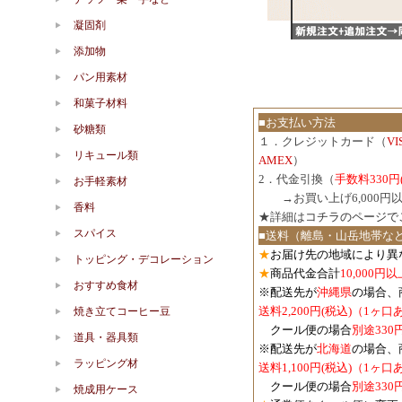
凝固剤
添加物
パン用素材
和菓子材料
■お支払い方法
砂糖類
１．クレジットカード（
V
リキュール類
AMEX
）
2．代金引換（
手数料330円
お手軽素材
３．
→お買い上げ6,000
香料
★詳細は
コチラのページで
スパイス
■送料（離島・山岳地帯な
★
お届け先の地域により異
トッピング・デコレーション
★
商品代金合計
10,000
おすすめ食材
※配送先が
沖縄県
の場合、
送料2,200円(税込)（1ヶ
焼き立てコーヒー豆
クール便の場合
別途330
道具・器具類
※配送先が
北海道
の場合、
ラッピング材
送料1,100円
(税込)
（1ヶ口
クール便の場合
別途330
焼成用ケース