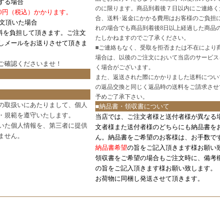
する場合
のに限ります。商品到着後７日以内にご連絡く
0円（税込）かかります。
合、送料･返金にかかる費用はお客様のご負担
注文頂いた場合
れの場合でも商品到着後8日以上経過した商品
料を負担して頂きます。ご注文
たしかねますのでご了承ください。
しメールをお送りさせて頂きま
■
ご連絡もなく、受取を拒否または不在により
場合は、以後のご注文において当店のサービス
ご確認
くださいませ！
く場合がございます。
また、返送された際にかかりました送料につい
の返品交換と同じく返品時の送料をご請求させ
予めご了承下さい。
の取扱いにあたりまして、個人
■納品書・領収書について
・規範を遵守いたします。
当店では、ご注文者様と送付者様が異なる
いた個人情報を、第三者に提供
文者様また送付者様のどちらにも納品書を
ません。
ん。納品書をご希望のお客様は、お手数で
納品書希望
の旨をご記入頂きます様お願い
領収書をご希望の場合もご注文時に、備考
の旨をご記入頂きます様お願い致します。
お荷物に同梱し発送させて頂きます。