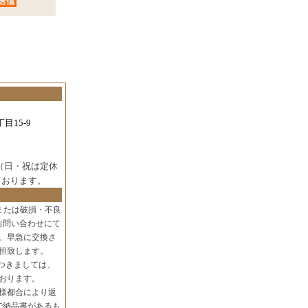
目15-9
（日・祝は定休
ております。
または破損・不良
お問い合わせにて
。早急に交換さ
担致します。
つきましては、
おります。
様都合により返
で納品書があるも