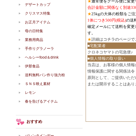
★
通常便をクール便に変更
デザートカップ
合計金額に関係なく別途33
クリスマス特集
★
25kgの大体の粉類をご
1体につき500円
(税込)
の送
お正月アイテム
確定メールにて送料を変更
母の日特集
す。
★
詳細は
コチラのページで
業務用商品
■宅配業者
手作りグラノーラ
クロネコヤマトの宅急便♪
ヘルシーfood＆drink
■個人情報の取り扱い
当店は、お客様の個人情報
伊那食品
情報保護に関する関係法令
送料無料パン作り強力粉
原則として、ご提供いただ
ＳＮＳ映え素材
または開示することはあり
レモン
春を告げるアイテム
おすすめ
バレンタインデー