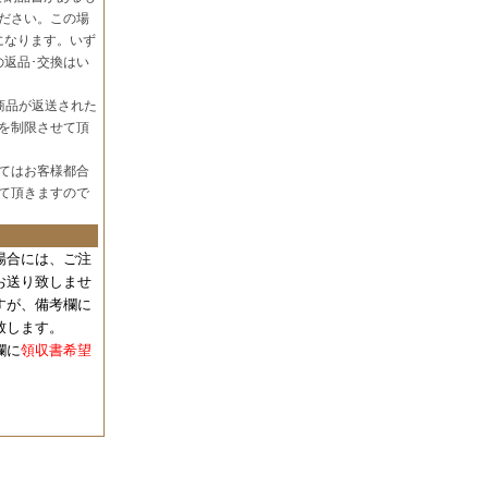
ださい。この場
になります。いず
の返品･交換はい
商品が返送された
を制限させて頂
てはお客様都合
て頂きますので
場合には、
ご注
お送り致しませ
すが、備考欄に
致します。
欄に
領収書希望