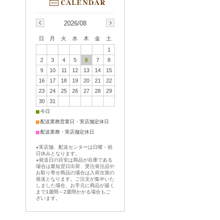
2026/08
日
月
火
水
木
金
土
1
2
3
4
5
6
7
8
9
10
11
12
13
14
15
16
17
18
19
20
21
22
23
24
25
26
27
28
29
30
31
■
今日
■
配送業務営業日・実店舗定休日
■
配送業務・実店舗定休日
★実店舗、配送センターは日曜・祝
日休みとなります。
★発送日の目安は商品が在庫である
場合は最短翌日出荷、受注発注品や
お取り寄せ商品の場合は入荷次第の
発送となります。ご注文が集中いた
しました場合、お手元に商品が届く
まで1週間～2週間かかる場合もご
ざいます。