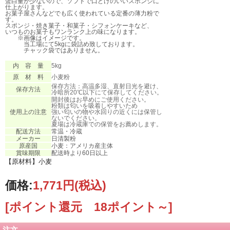
蛋白量が少ないので、ソフトで口どけのいいスポンジに
仕上がります。
お菓子屋さんなどでも広く使われている定番の薄力粉で
す。
スポンジ・焼き菓子・和菓子・シフォンケーキなど、
いつものお菓子もワンランク上の味になります。
※画像はイメージです。
当工場にて5kgに袋詰め致しております。
チャック袋ではありません。
内 容 量
5kg
原 材 料
小麦粉
保存方法：高温多湿、直射日光を避け、
保存方法
冷暗所20℃以下にて保存してください。
開封後はお早めにご使用ください。
粉類は匂いを吸着しやすいため
使用上の注意
強い匂いの物や水回りの近くには保管し
ないでください。
夏場は冷蔵庫での保管をお薦めします。
配送方法
常温・冷蔵
メーカー
日清製粉
原産国
小麦：アメリカ産主体
賞味期限
配送時より60日以上
【原材料】小麦
価格:
1,771円
(税込)
[ポイント還元 18ポイント～]
注文