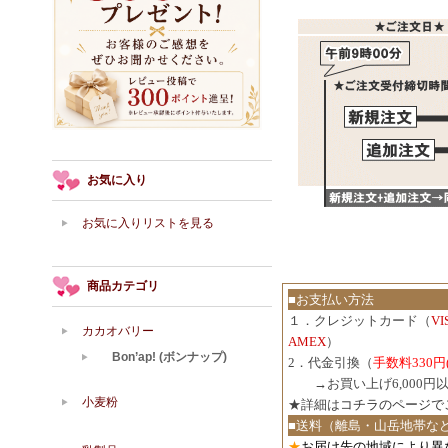
お気に入り
お気に入りリストを見る
商品カテゴリ
■お支払い方法
１．クレジットカード（
V
カカオバリー
AMEX
）
Bon’ap! (ボンナップ)
2．代金引換（
手数料330円
３．
→お買い上げ6,000
小麦粉
★詳細は
コチラのページで
■送料（離島・山岳地帯な
★
お届け先の地域により異