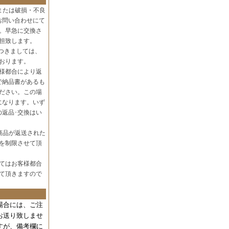
または破損・不良
お問い合わせにて
。早急に交換さ
担致します。
つきましては、
おります。
様都合により返
で納品書があるも
ださい。この場
になります。いず
の返品･交換はい
商品が返送された
を制限させて頂
てはお客様都合
て頂きますので
場合には、
ご注
お送り致しませ
すが、備考欄に