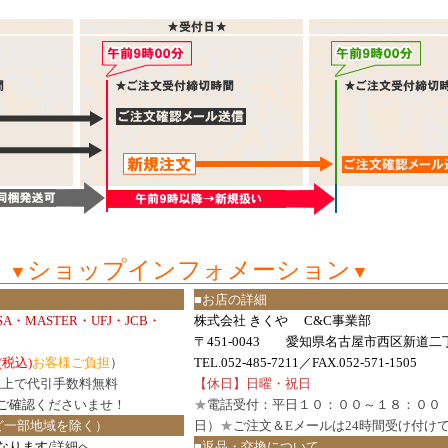
ショップインフォメーション
▼
▼
■お店の詳細
ISA・MASTER・UFJ・JCB・
株式会社 きくや C&C事業部
〒451-0043 愛知県名古屋市西区新道二丁
(税込)
お客様ご負担
）
TEL.052-485-7211／FAX.052-571-1505
円以上で代引手数料無料
【休日】日曜・祝日
ご確認
くださいませ！
★
電話受付：平日１０：００～１８：００
ど一部地域を除く）
日）
★
ご注文＆Eメールは24時間受け付け
なります/
詳細へ
■返品・交換について