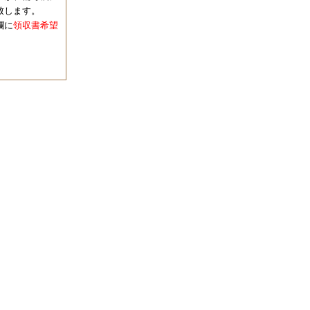
致します。
欄に
領収書希望