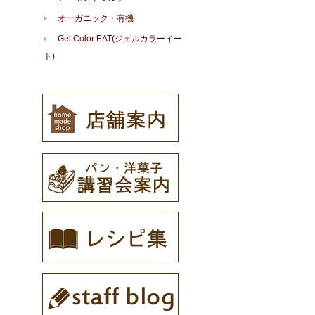
オーガニック・有機
Gel Color EAT(ジェルカラーイー
ト)