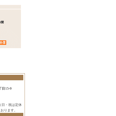
目15-9
（日・祝は定休
ております。