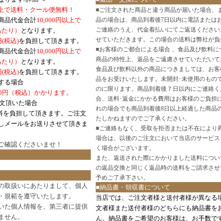
円以上で送料・クール便無料！
■
ご注文された商品と違う商品が届いた場合、
商品代金合計
10,000円以上で
品の場合は、商品到着後7日以内に電話または
ご連絡のうえ、代金着払いにてご返送ください
口あたり）
となります。
せていただきます。この場合の送料は弊社が負
円(税込)
を負担して頂きます。
■
お客様のご都合による場合 、食品及び飲料に
商品代金合計
10,000円以上で
商品の特性上、返品をご遠慮させていただいて
あたり）
となります。
食品及び飲料以外の商品につきましては、お客
円
(税込)
を負担して頂きます。
品をお受けいたします。未開封･未使用のもの
する場合
のに限ります。商品到着後７日以内にご連絡く
0円（税込）かかります。
合、送料･返金にかかる費用はお客様のご負担
注文頂いた場合
れの場合でも商品到着後8日以上経過した商品
料を負担して頂きます。ご注文
たしかねますのでご了承ください。
しメールをお送りさせて頂きま
■
ご連絡もなく、受取を拒否または不在により
場合は、以後のご注文において当店のサービス
ご確認
くださいませ！
く場合がございます。
また、返送された際にかかりました送料につい
の返品交換と同じく返品時の送料をご請求させ
予めご了承下さい。
の取扱いにあたりまして、個人
■納品書・領収書について
・規範を遵守いたします。
当店では、ご注文者様と送付者様が異なる
いた個人情報を、第三者に提供
文者様また送付者様のどちらにも納品書を
ません。
ん。納品書をご希望のお客様は、お手数で