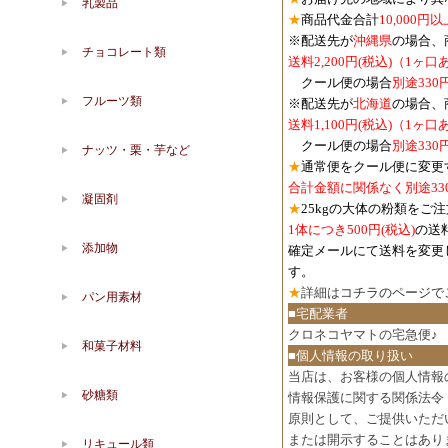
乳製品
★
商品代金合計
10,000
※配送先が
沖縄県
の場合、
チョコレート類
送料2,200円(税込)（1ヶ
クール便の場合
別途330
フルーツ類
※配送先が
北海道
の場合、
送料1,100円
(税込)
（1ヶ口
クール便の場合
別途330
ナッツ・栗・芋など
★
通常便をクール便に変更
合計金額に関係なく別途33
凝固剤
★
25kgの大体の粉類をご
1体につき500円
(税込)
の送
添加物
確定メールにて送料を変更
す。
★
詳細は
コチラのページで
パン用素材
■宅配業者
クロネコヤマトの宅急便♪
和菓子材料
■個人情報の取り扱い
当店は、お客様の個人情報
砂糖類
情報保護に関する関係法令
原則として、ご提供いただ
または開示することはあり
リキュール類